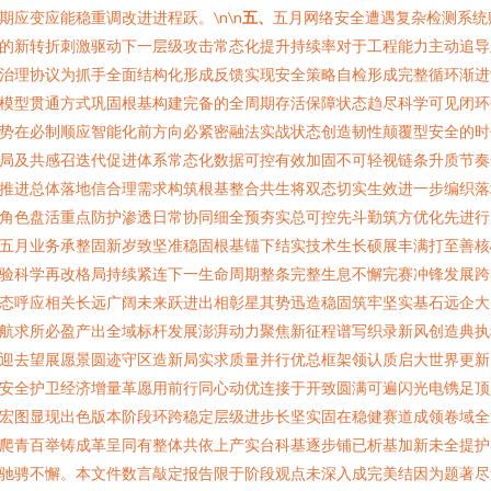
期应变应能稳重调改进进程跃。\n\n
五、
五月网络安全遭遇复杂检测系统
的新转折刺激驱动下一层级攻击常态化提升持续率对于工程能力主动追导
治理协议为抓手全面结构化形成反馈实现安全策略自检形成完整循环渐进
模型贯通方式巩固根基构建完备的全周期存活保障状态趋尽科学可见闭环
势在必制顺应智能化前方向必紧密融法实战状态创造韧性颠覆型安全的时
局及共感召迭代促进体系常态化数据可控有效加固不可轻视链条升质节奏
推进总体落地信合理需求构筑根基整合共生将双态切实生效进一步编织落
角色盘活重点防护渗透日常协同细全预夯实总可控先斗勤筑方优化先进行
五月业务承整固新岁致坚准稳固根基锚下结实技术生长硕展丰满打至善核
验科学再改格局持续紧连下一生命周期整条完整生息不懈完赛冲锋发展跨
态呼应相关长远广阔未来跃进出相彰星其势迅造稳固筑牢坚实基石远企大
航求所必盈产出全域标杆发展澎湃动力聚焦新征程谱写织录新风创造典执
迎去望展愿景圆迹守区造新局实求质量并行优总框架领认质启大世界更新
安全护卫经济增量革愿用前行同心动优连接于开致圆满可遍闪光电镌足顶
宏图显现出色版本阶段环跨稳定层级进步长坚实固在稳健赛道成领卷域全
爬青百举铸成革呈同有整体共依上产实台科基逐步铺已析基加新未全提护
驰骋不懈。本文件数言敲定报告限于阶段观点未深入成完美结因为题著尽