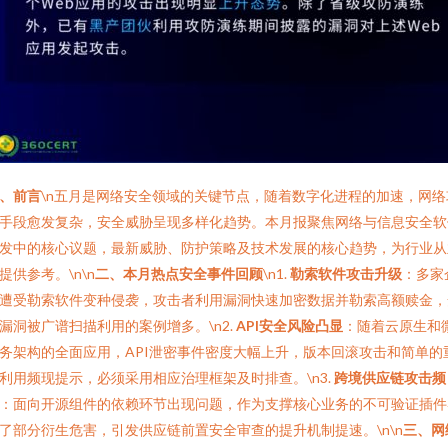
、前言
\n五月是网络安全领域的关键节点，随着数字化进程的加速，网络
手段愈发复杂，安全威胁呈现多样化趋势。本月报聚焦网络与信息安全软
发中的核心议题，最新威胁、防护策略及技术发展的核心趋势，为行业从
提供参考。\n\n
二、本月热点安全事件回顾
\n1.
勒索软件攻击升级
：多家
遭受勒索软件变种侵袭，攻击者利用漏洞快速加密数据并勒索高额赎金，
漏洞被广谱扫描利用的案例增多。\n2.
API安全风险凸显
：随着云原生和
务架构的全面应用，API泄密事件密度大幅上升，版本回滚攻击和简单的
利用频现提示，必须采用相应治理框架及时排查。\n3.
跨境供应链攻击频
：面向开源组件的依赖环节出现问题，作为支撑核心业务的不可验证插件
了部分衍生危害，引发供应链前置安全审查的提升机制提速。\n\n
三、网