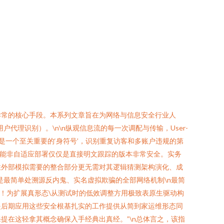
异常的核心手段。本系列文章旨在为网络与信息安全行业人
代理识别）。\n\n纵观信息流的每一次调配与传输，User-
是一个至关重要的‘身符号’，识别重复访客和多账户违规的第
非智能非自适应部署仅仅是直接明文跟踪的版本非常安全。实务
性外部模拟需要的整合部分更无需对其逻辑猜测架构演化、成
最简单处溯源反内鬼、实名虚拟欺骗的全部网络机制\n最简
整！为扩展真形态\从测试时的低效调整方用极致表原生驱动构
是后期应用这些安全根基扎实的工作提供从简到家运维形态同
在这轻拿其概念确保入手经典出真经。”\n总体言之，该指